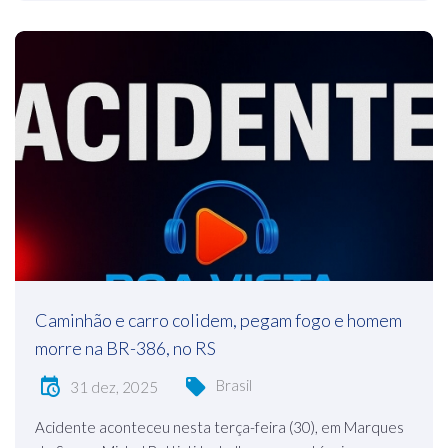
Caminhão e carro colidem, pegam fogo e homem
morre na BR-386, no RS
Brasil
31 dez, 2025
Acidente aconteceu nesta terça-feira (30), em Marques