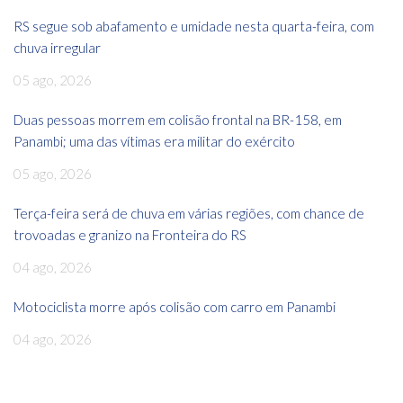
RS segue sob abafamento e umidade nesta quarta-feira, com
chuva irregular
05 ago, 2026
Duas pessoas morrem em colisão frontal na BR-158, em
Panambi; uma das vítimas era militar do exército
05 ago, 2026
Terça-feira será de chuva em várias regiões, com chance de
trovoadas e granizo na Fronteira do RS
04 ago, 2026
Motociclista morre após colisão com carro em Panambi
04 ago, 2026