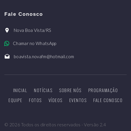
Fale Conosco
Nova Boa Vista/RS
Chamar no WhatsApp
boavista.novafm@hotmail.com
INICIAL
NOTÍCIAS
SOBRE NÓS
PROGRAMAÇÃO
EQUIPE
FOTOS
VÍDEOS
EVENTOS
FALE CONOSCO
©
2026
Todos os direitos reservados - Versão 2.4