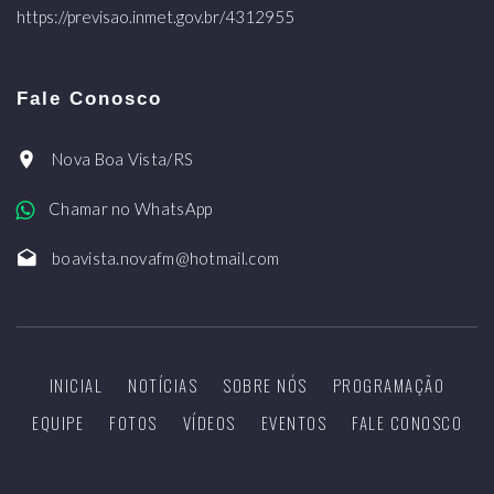
https://previsao.inmet.gov.br/4312955
Fale Conosco
Nova Boa Vista/RS
Chamar no WhatsApp
boavista.novafm@hotmail.com
INICIAL
NOTÍCIAS
SOBRE NÓS
PROGRAMAÇÃO
EQUIPE
FOTOS
VÍDEOS
EVENTOS
FALE CONOSCO