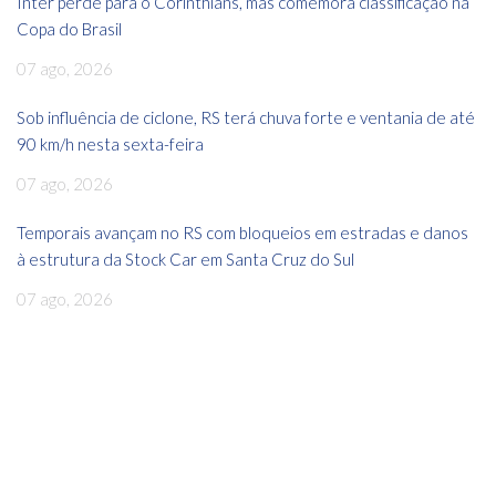
Inter perde para o Corinthians, mas comemora classificação na
Copa do Brasil
07 ago, 2026
Sob influência de ciclone, RS terá chuva forte e ventania de até
90 km/h nesta sexta-feira
07 ago, 2026
Temporais avançam no RS com bloqueios em estradas e danos
à estrutura da Stock Car em Santa Cruz do Sul
07 ago, 2026