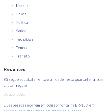
Mundo
Polícia
Política
Saúde
Tecnologia
Tempo
Trânsito
Recentes
RS segue sob abafamento e umidade nesta quarta-feira, com
chuva irregular
05 ago, 2026
Duas pessoas morrem em colisão frontal na BR-158, em
Panambi; uma das vítimas era militar do exército